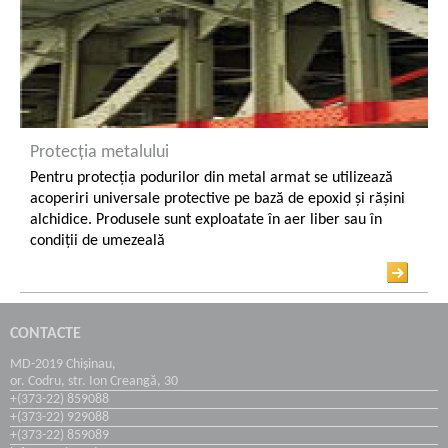
Protecția metalului
Pentru protecția podurilor din metal armat se utilizează
acoperiri universale protective pe bază de epoxid și rășini
alchidice. Produsele sunt exploatate în aer liber sau în
condiții de umezeală
CONTACTE
MD-2019 Chișinau,
or. Codru, str. Ion Creangă, 30
+(373-22) 859088
+(373-22) 929088
+(373-22) 859089