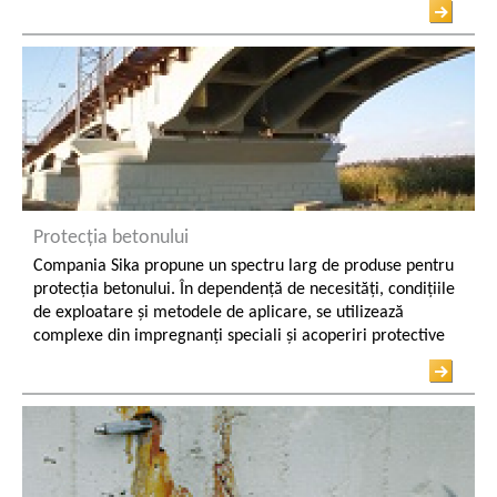
Coșuri și Turnuri de Răcire
Hidroizolarea subsolurilor
Industria Transportului
Industria Maritimă
Protecția betonului
Compania Sika propune un spectru larg de produse pentru
protecția betonului. În dependență de necesități, condițiile
de exploatare și metodele de aplicare, se utilizează
complexe din impregnanți speciali și acoperiri protective