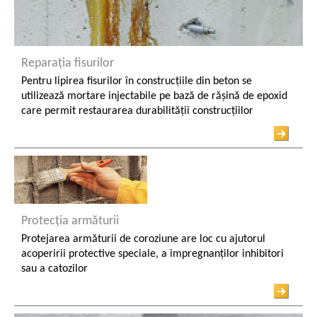
Reparația fisurilor
Pentru lipirea fisurilor în construcțiile din beton se
utilizează mortare injectabile pe bază de rășină de epoxid
care permit restaurarea durabilității construcțiilor
Protecția armăturii
Protejarea armăturii de coroziune are loc cu ajutorul
acoperirii protective speciale, a impregnanților inhibitori
sau a catozilor