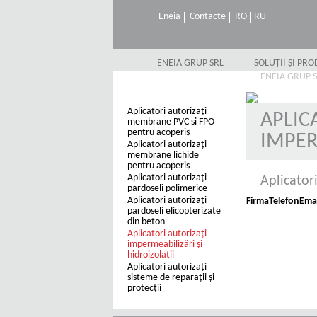
Eneia
Contacte
RO
RU
ENEIA GRUP SRL
SOLUȚII ȘI PR
ENEIA GRUP 
Aplicatori autorizaţi
APLIC
membrane PVC si FPO
pentru acoperiş
IMPER
Aplicatori autorizaţi
membrane lichide
pentru acoperiş
Aplicatori autorizați
Aplicatori
pardoseli polimerice
Aplicatori autorizați
Firma
Telefon
Emai
pardoseli elicopterizate
din beton
Aplicatori autorizaţi
impermeabilizări şi
hidroizolaţii
Aplicatori autorizaţi
sisteme de reparaţii şi
protecţii