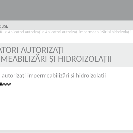
ODUSE
SRL
>
Aplicatori autorizați
>
Aplicatori autorizaţi impermeabilizări şi hidroizolaţii
ATORI AUTORIZAŢI
MEABILIZĂRI ŞI HIDROIZOLAŢII
 autorizaţi impermeabilizări şi hidroizolaţii
l
www