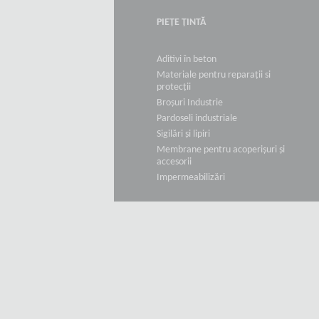
PIEȚE ȚINTĂ
Aditivi în beton
Materiale pentru reparații si
protecții
Broșuri Industrie
Pardoseli industriale
Sigilări și lipiri
Membrane pentru acoperișuri și
accesorii
Impermeabilizări