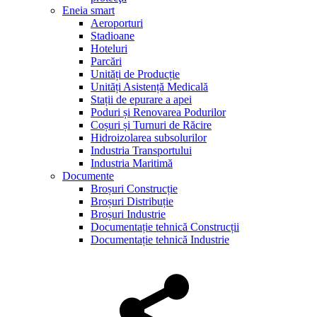
Eneia smart
Aeroporturi
Stadioane
Hoteluri
Parcări
Unități de Producție
Unități Asistență Medicală
Stații de epurare a apei
Poduri și Renovarea Podurilor
Coșuri și Turnuri de Răcire
Hidroizolarea subsolurilor
Industria Transportului
Industria Maritimă
Documente
Broșuri Construcție
Broșuri Distribuție
Broșuri Industrie
Documentație tehnică Construcții
Documentație tehnică Industrie