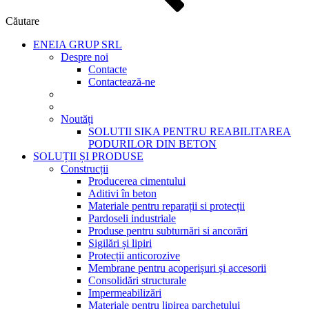
Căutare
ENEIA GRUP SRL
Despre noi
Contacte
Contactează-ne
Noutăți
SOLUTII SIKA PENTRU REABILITAREA
PODURILOR DIN BETON
SOLUȚII ȘI PRODUSE
Construcții
Producerea cimentului
Aditivi în beton
Materiale pentru reparații si protecții
Pardoseli industriale
Produse pentru subturnări si ancorări
Sigilări și lipiri
Protecții anticorozive
Membrane pentru acoperișuri și accesorii
Consolidări structurale
Impermeabilizări
Materiale pentru lipirea parchetului