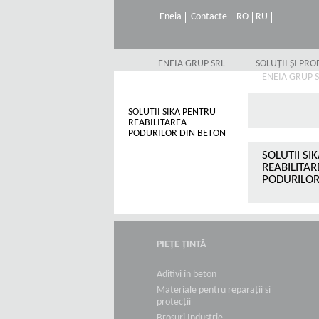
Eneia
Contacte
RO
RU
ENEIA GRUP SRL
SOLUȚII ȘI PR
ENEIA GRUP 
SOLUTII SIKA PENTRU
REABILITAREA
PODURILOR DIN BETON
SOLUTII SI
REABILITAR
PODURILOR
PIEȚE ȚINTĂ
Aditivi în beton
Materiale pentru reparații si
protecții
Broșuri Industrie