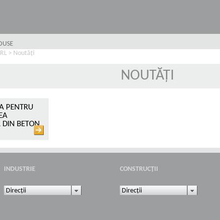
ODUSE
SRL
>
Noutăți
NOUTĂȚI
KA PENTRU
EA
 DIN BETON
INDUSTRIE
CONSTRUCȚII
Direcții
Direcții