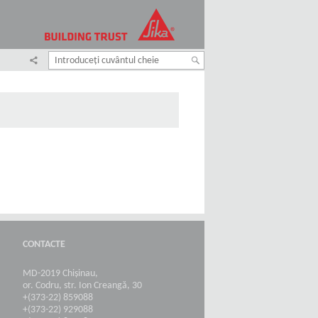
CONTACTE
MD-2019 Chișinau,
or. Codru, str. Ion Creangă, 30
+(373-22) 859088
+(373-22) 929088