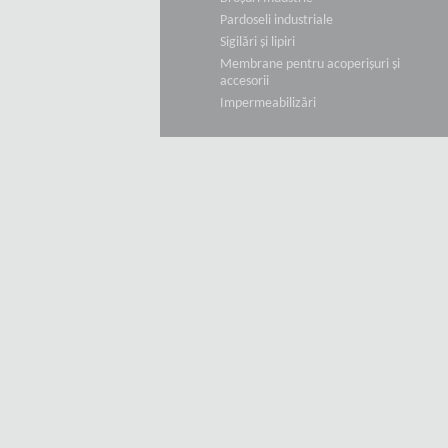
Pardoseli industriale
Sigilări și lipiri
Membrane pentru acoperișuri și
accesorii
Impermeabilizări