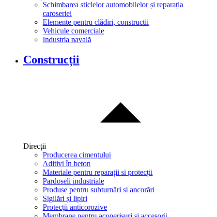
Schimbarea sticlelor automobilelor și reparația
caroseriei
Elemente pentru clădiri, constructii
Vehicule comerciale
Industria navală
Construcții
Direcții
Producerea cimentului
Aditivi în beton
Materiale pentru reparații si protecții
Pardoseli industriale
Produse pentru subturnări si ancorări
Sigilări și lipiri
Protecții anticorozive
Membrane pentru acoperișuri și accesorii