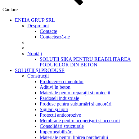
Căutare
ENEIA GRUP SRL
Despre noi
Contacte
Contactează-ne
Noutăți
SOLUTII SIKA PENTRU REABILITAREA
PODURILOR DIN BETON
SOLUȚII ȘI PRODUSE
Construcții
Producerea cimentului
Aditivi în beton
Materiale pentru reparații si protecții
Pardoseli industriale
Produse pentru subturnări si ancorări
Sigilări și lipiri
Protecții anticorozive
Membrane pentru acoperișuri și accesorii
Consolidări structurale
Impermeabilizări
Materiale pentru lipirea parchetului