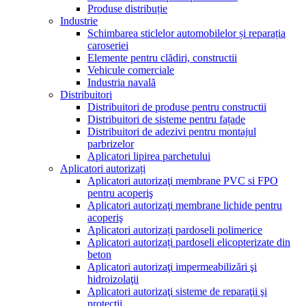
Produse distribuție
Industrie
Schimbarea sticlelor automobilelor și reparația
caroseriei
Elemente pentru clădiri, constructii
Vehicule comerciale
Industria navală
Distribuitori
Distribuitori de produse pentru constructii
Distribuitori de sisteme pentru fațade
Distribuitori de adezivi pentru montajul
parbrizelor
Aplicatori lipirea parchetului
Aplicatori autorizați
Aplicatori autorizaţi membrane PVC si FPO
pentru acoperiş
Aplicatori autorizaţi membrane lichide pentru
acoperiş
Aplicatori autorizați pardoseli polimerice
Aplicatori autorizați pardoseli elicopterizate din
beton
Aplicatori autorizaţi impermeabilizări şi
hidroizolaţii
Aplicatori autorizaţi sisteme de reparaţii şi
protecţii