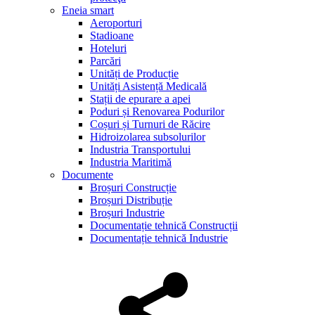
Eneia smart
Aeroporturi
Stadioane
Hoteluri
Parcări
Unități de Producție
Unități Asistență Medicală
Stații de epurare a apei
Poduri și Renovarea Podurilor
Coșuri și Turnuri de Răcire
Hidroizolarea subsolurilor
Industria Transportului
Industria Maritimă
Documente
Broșuri Construcție
Broșuri Distribuție
Broșuri Industrie
Documentație tehnică Construcții
Documentație tehnică Industrie