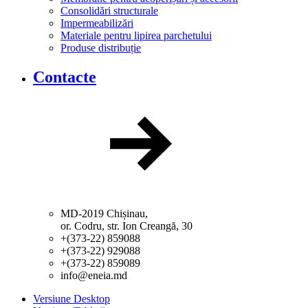
Consolidări structurale
Impermeabilizări
Materiale pentru lipirea parchetului
Produse distribuție
Contacte
MD-2019 Chișinau,
or. Codru, str. Ion Creangă, 30
+(373-22) 859088
+(373-22) 929088
+(373-22) 859089
info@eneia.md
Versiune Desktop