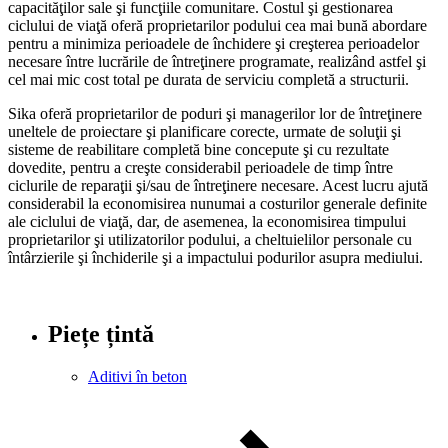
capacităţilor sale şi funcţiile comunitare. Costul şi gestionarea
ciclului de viaţă oferă proprietarilor podului cea mai bună abordare
pentru a minimiza perioadele de închidere şi creşterea perioadelor
necesare între lucrările de întreţinere programate, realizând astfel şi
cel mai mic cost total pe durata de serviciu completă a structurii.
Sika oferă proprietarilor de poduri şi managerilor lor de întreţinere
uneltele de proiectare şi planificare corecte, urmate de soluţii şi
sisteme de reabilitare completă bine concepute şi cu rezultate
dovedite, pentru a creşte considerabil perioadele de timp între
ciclurile de reparaţii şi/sau de întreţinere necesare. Acest lucru ajută
considerabil la economisirea nunumai a costurilor generale definite
ale ciclului de viaţă, dar, de asemenea, la economisirea timpului
proprietarilor şi utilizatorilor podului, a cheltuielilor personale cu
întârzierile şi închiderile şi a impactului podurilor asupra mediului.
Piețe țintă
Aditivi în beton