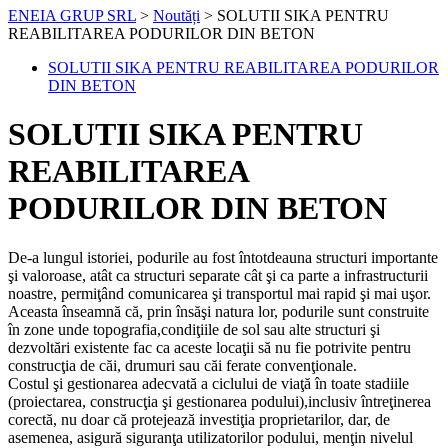
ENEIA GRUP SRL
>
Noutăți
>
SOLUTII SIKA PENTRU
REABILITAREA PODURILOR DIN BETON
SOLUTII SIKA PENTRU REABILITAREA PODURILOR
DIN BETON
SOLUTII SIKA PENTRU
REABILITAREA
PODURILOR DIN BETON
De-a lungul istoriei, podurile au fost întotdeauna structuri importante
şi valoroase, atât ca structuri separate cât şi ca parte a infrastructurii
noastre, permiţând comunicarea şi transportul mai rapid şi mai uşor.
Aceasta înseamnă că, prin însăşi natura lor, podurile sunt construite
în zone unde topografia,condiţiile de sol sau alte structuri şi
dezvoltări existente fac ca aceste locaţii să nu fie potrivite pentru
construcţia de căi, drumuri sau căi ferate convenţionale.
Costul şi gestionarea adecvată a ciclului de viaţă în toate stadiile
(proiectarea, construcţia şi gestionarea podului),inclusiv întreţinerea
corectă, nu doar că protejează investiţia proprietarilor, dar, de
asemenea, asigură siguranţa utilizatorilor podului, menţin nivelul