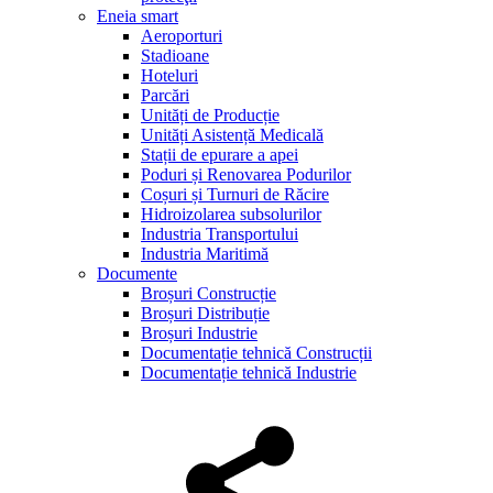
Eneia smart
Aeroporturi
Stadioane
Hoteluri
Parcări
Unități de Producție
Unități Asistență Medicală
Stații de epurare a apei
Poduri și Renovarea Podurilor
Coșuri și Turnuri de Răcire
Hidroizolarea subsolurilor
Industria Transportului
Industria Maritimă
Documente
Broșuri Construcție
Broșuri Distribuție
Broșuri Industrie
Documentație tehnică Construcții
Documentație tehnică Industrie