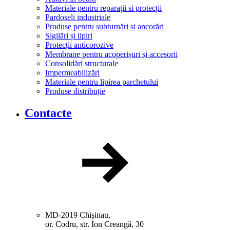
Materiale pentru reparații si protecții
Pardoseli industriale
Produse pentru subturnări si ancorări
Sigilări și lipiri
Protecții anticorozive
Membrane pentru acoperișuri și accesorii
Consolidări structurale
Impermeabilizări
Materiale pentru lipirea parchetului
Produse distribuție
Contacte
MD-2019 Chișinau,
or. Codru, str. Ion Creangă, 30