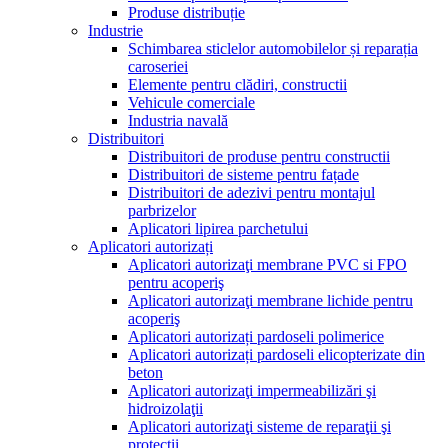
Produse distribuție
Industrie
Schimbarea sticlelor automobilelor și reparația
caroseriei
Elemente pentru clădiri, constructii
Vehicule comerciale
Industria navală
Distribuitori
Distribuitori de produse pentru constructii
Distribuitori de sisteme pentru fațade
Distribuitori de adezivi pentru montajul
parbrizelor
Aplicatori lipirea parchetului
Aplicatori autorizați
Aplicatori autorizaţi membrane PVC si FPO
pentru acoperiş
Aplicatori autorizaţi membrane lichide pentru
acoperiş
Aplicatori autorizați pardoseli polimerice
Aplicatori autorizați pardoseli elicopterizate din
beton
Aplicatori autorizaţi impermeabilizări şi
hidroizolaţii
Aplicatori autorizaţi sisteme de reparaţii şi
protecţii