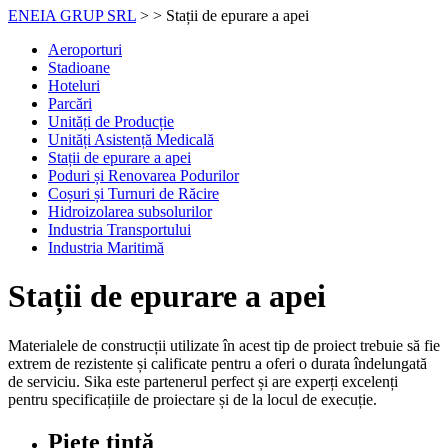
ENEIA GRUP SRL
>
>
Stații de epurare a apei
Aeroporturi
Stadioane
Hoteluri
Parcări
Unități de Producție
Unități Asistență Medicală
Stații de epurare a apei
Poduri și Renovarea Podurilor
Coșuri și Turnuri de Răcire
Hidroizolarea subsolurilor
Industria Transportului
Industria Maritimă
Stații de epurare a apei
Materialele de construcții utilizate în acest tip de proiect trebuie să fie
extrem de rezistente și calificate pentru a oferi o durata îndelungată
de serviciu. Sika este partenerul perfect și are experți excelenți
pentru specificațiile de proiectare și de la locul de execuție.
Piețe țintă