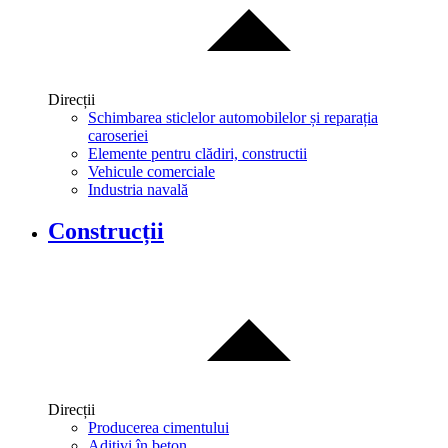
Direcții
Schimbarea sticlelor automobilelor și reparația
caroseriei
Elemente pentru clădiri, constructii
Vehicule comerciale
Industria navală
Construcții
Direcții
Producerea cimentului
Aditivi în beton