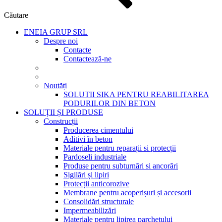
Căutare
ENEIA GRUP SRL
Despre noi
Contacte
Contactează-ne
Noutăți
SOLUTII SIKA PENTRU REABILITAREA
PODURILOR DIN BETON
SOLUȚII ȘI PRODUSE
Construcții
Producerea cimentului
Aditivi în beton
Materiale pentru reparații si protecții
Pardoseli industriale
Produse pentru subturnări si ancorări
Sigilări și lipiri
Protecții anticorozive
Membrane pentru acoperișuri și accesorii
Consolidări structurale
Impermeabilizări
Materiale pentru lipirea parchetului