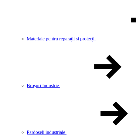
Materiale pentru reparații si protecții
Broșuri Industrie
Pardoseli industriale