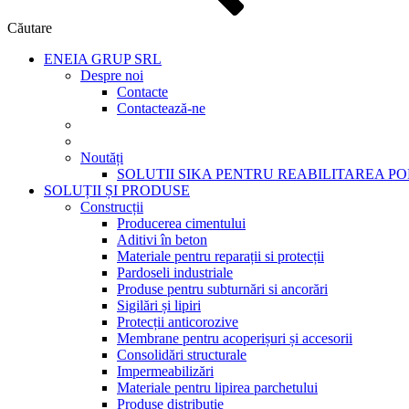
Căutare
ENEIA GRUP SRL
Despre noi
Contacte
Contactează-ne
Noutăți
SOLUTII SIKA PENTRU REABILITAREA P
SOLUȚII ȘI PRODUSE
Construcții
Producerea cimentului
Aditivi în beton
Materiale pentru reparații si protecții
Pardoseli industriale
Produse pentru subturnări si ancorări
Sigilări și lipiri
Protecții anticorozive
Membrane pentru acoperișuri și accesorii
Consolidări structurale
Impermeabilizări
Materiale pentru lipirea parchetului
Produse distribuție