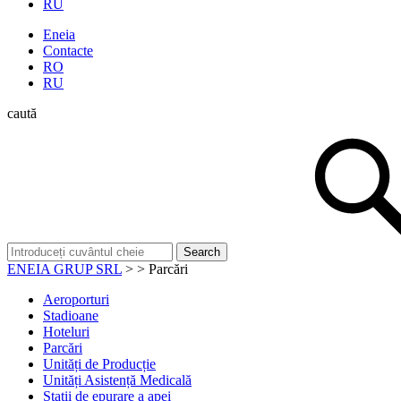
RU
Eneia
Contacte
RO
RU
caută
ENEIA GRUP SRL
>
>
Parcări
Aeroporturi
Stadioane
Hoteluri
Parcări
Unități de Producție
Unități Asistență Medicală
Stații de epurare a apei