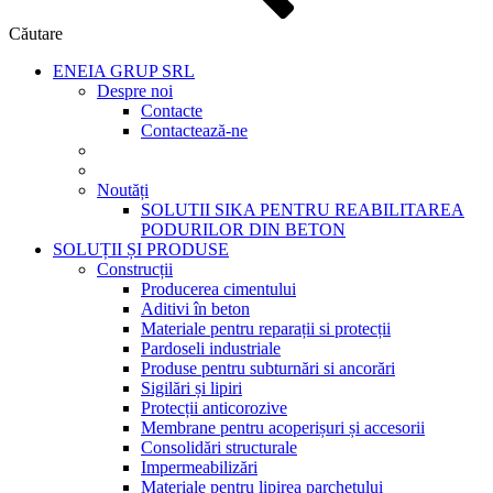
Căutare
ENEIA GRUP SRL
Despre noi
Contacte
Contactează-ne
Noutăți
SOLUTII SIKA PENTRU REABILITAREA
PODURILOR DIN BETON
SOLUȚII ȘI PRODUSE
Construcții
Producerea cimentului
Aditivi în beton
Materiale pentru reparații si protecții
Pardoseli industriale
Produse pentru subturnări si ancorări
Sigilări și lipiri
Protecții anticorozive
Membrane pentru acoperișuri și accesorii
Consolidări structurale
Impermeabilizări
Materiale pentru lipirea parchetului