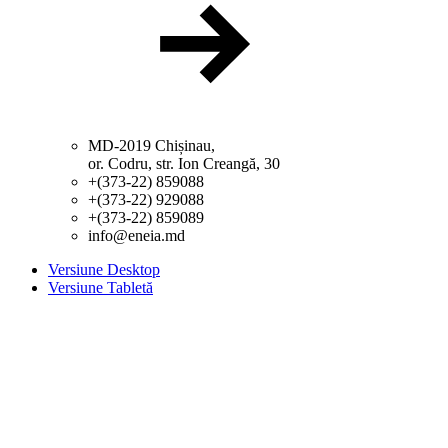
MD-2019 Chișinau,
or. Codru, str. Ion Creangă, 30
+(373-22) 859088
+(373-22) 929088
+(373-22) 859089
info@eneia.md
Versiune Desktop
Versiune Tabletă