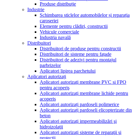
Produse distribuție
Industrie
Schimbarea sticlelor automobilelor și reparația
caroseriei
Elemente pentru clădiri, constructii
Vehicule comerciale
Industria navală
Distribuitori
Distribuitori de produse pentru constructii
Distribuitori de sisteme pentru fațade
Distribuitori de adezivi pentru montajul
parbrizelor
Aplicatori lipirea parchetului
Aplicatori autorizați
Aplicatori autorizaţi membrane PVC si FPO
pentru acoperiş
Aplicatori autorizaţi membrane lichide pentru
acoperiş
Aplicatori autorizați pardoseli polimerice
Aplicatori autorizați pardoseli elicopterizate din
beton
Aplicatori autorizaţi impermeabilizări şi
hidroizolaţii
Aplicatori autorizaţi sisteme de reparaţii şi
protecţii