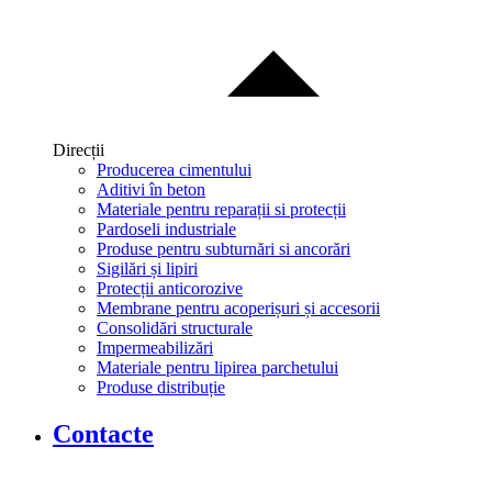
Direcții
Producerea cimentului
Aditivi în beton
Materiale pentru reparații si protecții
Pardoseli industriale
Produse pentru subturnări si ancorări
Sigilări și lipiri
Protecții anticorozive
Membrane pentru acoperișuri și accesorii
Consolidări structurale
Impermeabilizări
Materiale pentru lipirea parchetului
Produse distribuție
Contacte