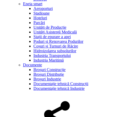
Eneia smart
Aeroporturi
Stadioane
Hoteluri
Parcări
Unități de Producție
Unități Asistență Medicală
Stații de epurare a apei
Poduri și Renovarea Podurilor
Coșuri și Turnuri de Răcire
Hidroizolarea subsolurilor
Industria Transportului
Industria Maritimă
Documente
Broșuri Construcție
Broșuri Distribuție
Broșuri Industrie
Documentație tehnică Construcții
Documentație tehnică Industrie