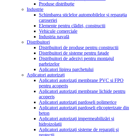
Produse distribuție
Industrie
Schimbarea sticlelor automobilelor și reparația
caroseriei
Elemente pentru clădiri, constructii
Vehicule comerciale
Industria navală
Distribuitori
Distribuitori de produse pentru constructii
Distribuitori de sisteme pentru fațade
Distribuitori de adezivi pentru montajul
parbrizelor
Aplicatori lipirea parchetului
Aplicatori autorizați
Aplicatori autorizaţi membrane PVC si FPO
pentru acoperiş
Aplicatori autorizaţi membrane lichide pentru
acoperiş
Aplicatori autorizați pardoseli polimerice
Aplicatori autorizați pardoseli elicopterizate din
beton
Aplicatori autorizaţi impermeabilizări şi
hidroizolaţii
Aplicatori autorizaţi sisteme de reparaţii şi
protecţii