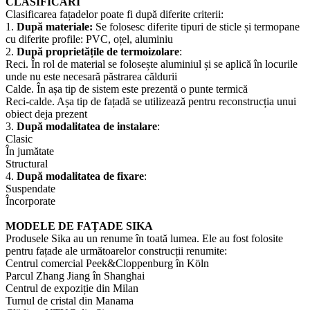
CLASIFICĂRI
Clasificarea fațadelor poate fi după diferite criterii:
1.
După materiale:
Se folosesc diferite tipuri de sticle și termopane
cu diferite profile: PVC, oțel, aluminiu
2.
După proprietățile de termoizolare
:
Reci. În rol de material se folosește aluminiul și se aplică în locurile
unde nu este necesară păstrarea căldurii
Calde. În așa tip de sistem este prezentă o punte termică
Reci-calde. Așa tip de fațadă se utilizează pentru reconstrucția unui
obiect deja prezent
3.
După modalitatea de instalare
:
Clasic
În jumătate
Structural
4.
După modalitatea de fixare
:
Suspendate
Încorporate
MODELE DE FAȚADE SIKA
Produsele Sika au un renume în toată lumea. Ele au fost folosite
pentru fațade ale următoarelor construcții renumite:
Centrul comercial Peek&Cloppenburg în Köln
Parcul Zhang Jiang în Shanghai
Centrul de expoziție din Milan
Turnul de cristal din Manama