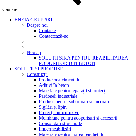
Căutare
ENEIA GRUP SRL
Despre noi
Contacte
Contactează-ne
Noutăți
SOLUTII SIKA PENTRU REABILITAREA
PODURILOR DIN BETON
SOLUȚII ȘI PRODUSE
Construcții
Producerea cimentului
Aditivi în beton
Materiale pentru reparații si protecții
Pardoseli industriale
Produse pentru subturnări si ancorări
Sigilări și lipiri
Protecții anticorozive
Membrane pentru acoperișuri și accesorii
Consolidări structurale
Impermeabilizări
Materiale pentru lipirea parchetului