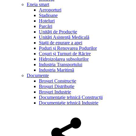
Eneia smart
Aeroporturi
Stadioane
Hoteluri
Parcări
Unități de Producție
Unități Asistență Medicală
Stații de epurare a apei
Poduri și Renovarea Podurilor
Coșuri și Turnuri de Răcire
Hidroizolarea subsolurilor
Industria Transportului
Industria Maritimă
Documente
Broșuri Construcție
Broșuri Distribuție
Broșuri Industrie
Documentație tehnică Construcții
Documentație tehnică Industrie