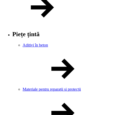
Piețe țintă
Aditivi în beton
Materiale pentru reparații si protecții