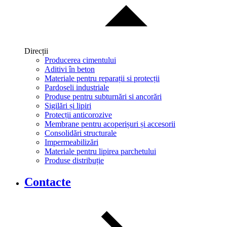
Direcții
Producerea cimentului
Aditivi în beton
Materiale pentru reparații si protecții
Pardoseli industriale
Produse pentru subturnări si ancorări
Sigilări și lipiri
Protecții anticorozive
Membrane pentru acoperișuri și accesorii
Consolidări structurale
Impermeabilizări
Materiale pentru lipirea parchetului
Produse distribuție
Contacte