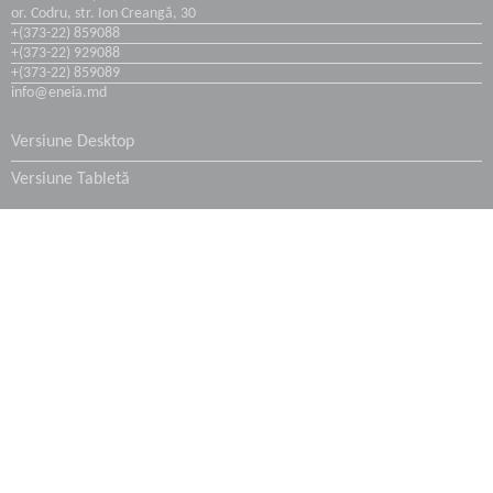
or. Codru, str. Ion Creangă, 30
+(373-22) 859088
Coșuri și Turnuri de Răcire
+(373-22) 929088
+(373-22) 859089
info@eneia.md
Hidroizolarea subsolurilor
Versiune Desktop
Industria Transportului
Versiune Tabletă
Industria Maritimă