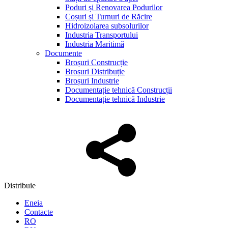
Poduri și Renovarea Podurilor
Coșuri și Turnuri de Răcire
Hidroizolarea subsolurilor
Industria Transportului
Industria Maritimă
Documente
Broșuri Construcție
Broșuri Distribuție
Broșuri Industrie
Documentație tehnică Construcții
Documentație tehnică Industrie
Distribuie
Eneia
Contacte
RO