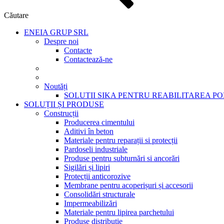
Căutare
ENEIA GRUP SRL
Despre noi
Contacte
Contactează-ne
Noutăți
SOLUTII SIKA PENTRU REABILITAREA P
SOLUȚII ȘI PRODUSE
Construcții
Producerea cimentului
Aditivi în beton
Materiale pentru reparații si protecții
Pardoseli industriale
Produse pentru subturnări si ancorări
Sigilări și lipiri
Protecții anticorozive
Membrane pentru acoperișuri și accesorii
Consolidări structurale
Impermeabilizări
Materiale pentru lipirea parchetului
Produse distribuție