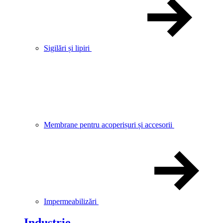
Sigilări și lipiri
Membrane pentru acoperișuri și accesorii
Impermeabilizări
Industrie