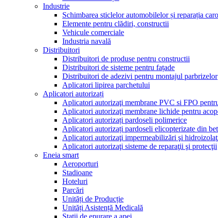
Industrie
Schimbarea sticlelor automobilelor și reparația caro
Elemente pentru clădiri, constructii
Vehicule comerciale
Industria navală
Distribuitori
Distribuitori de produse pentru constructii
Distribuitori de sisteme pentru fațade
Distribuitori de adezivi pentru montajul parbrizelor
Aplicatori lipirea parchetului
Aplicatori autorizați
Aplicatori autorizaţi membrane PVC si FPO pentru
Aplicatori autorizaţi membrane lichide pentru acop
Aplicatori autorizați pardoseli polimerice
Aplicatori autorizați pardoseli elicopterizate din be
Aplicatori autorizaţi impermeabilizări şi hidroizolaţ
Aplicatori autorizaţi sisteme de reparaţii şi protecţii
Eneia smart
Aeroporturi
Stadioane
Hoteluri
Parcări
Unități de Producție
Unități Asistență Medicală
Stații de epurare a apei