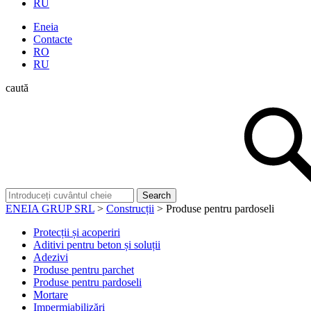
RU
Eneia
Contacte
RO
RU
caută
ENEIA GRUP SRL
>
Construcții
>
Produse pentru pardoseli
Protecții și acoperiri
Aditivi pentru beton și soluții
Adezivi
Produse pentru parchet
Produse pentru pardoseli
Mortare
Impermiabilizări