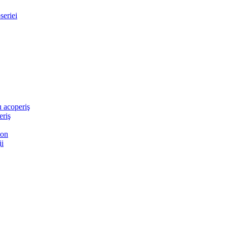
seriei
 acoperiş
eriş
ton
ii