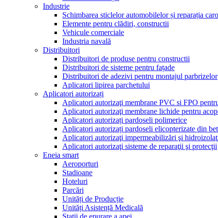
Industrie
Schimbarea sticlelor automobilelor și reparația caro
Elemente pentru clădiri, constructii
Vehicule comerciale
Industria navală
Distribuitori
Distribuitori de produse pentru constructii
Distribuitori de sisteme pentru fațade
Distribuitori de adezivi pentru montajul parbrizelor
Aplicatori lipirea parchetului
Aplicatori autorizați
Aplicatori autorizaţi membrane PVC si FPO pentru
Aplicatori autorizaţi membrane lichide pentru acop
Aplicatori autorizați pardoseli polimerice
Aplicatori autorizați pardoseli elicopterizate din be
Aplicatori autorizaţi impermeabilizări şi hidroizolaţ
Aplicatori autorizaţi sisteme de reparaţii şi protecţii
Eneia smart
Aeroporturi
Stadioane
Hoteluri
Parcări
Unități de Producție
Unități Asistență Medicală
Stații de epurare a apei