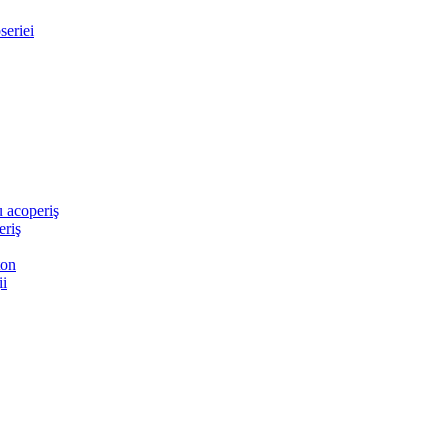
seriei
 acoperiş
eriş
ton
ii