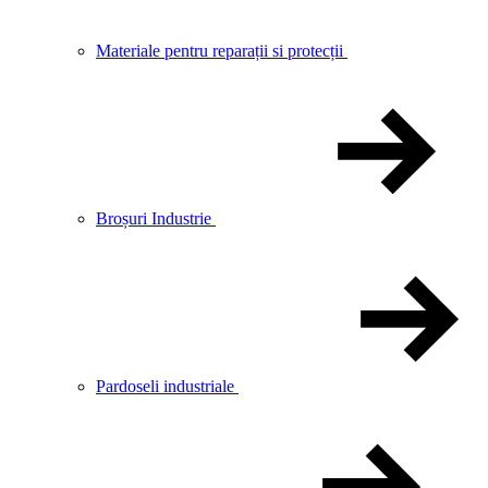
Materiale pentru reparații si protecții
Broșuri Industrie
Pardoseli industriale