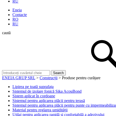
RU
Eneia
Contacte
RO
RU
caută
ENEIA GRUP SRL
>
Construcții
>
Produse pentru curățare
Lipirea pe toată suprafața
Sistemul de izolare fonică Sika AcouBond
Sistem aplicat în cordoane
Sistemul pentru aplicarea plăcii pentru terasă
Sistemul pentru aplicarea plăcii pentru punte cu impermeabilizar
Material pentru reglarea umidității
Utilaj pentru aplicarea rapidă și confortabilă a adezivului