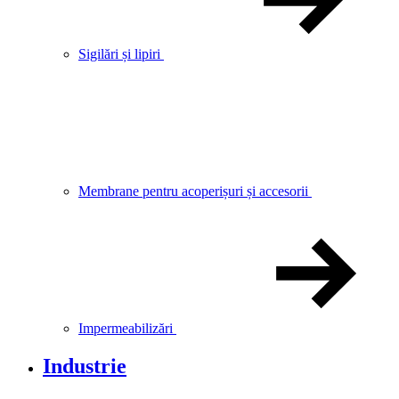
Sigilări și lipiri
Membrane pentru acoperișuri și accesorii
Impermeabilizări
Industrie