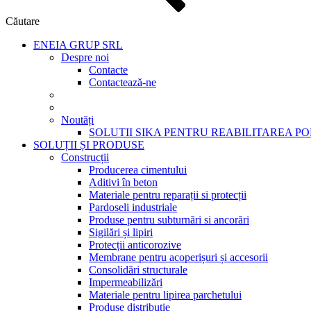
Căutare
ENEIA GRUP SRL
Despre noi
Contacte
Contactează-ne
Noutăți
SOLUTII SIKA PENTRU REABILITAREA P
SOLUȚII ȘI PRODUSE
Construcții
Producerea cimentului
Aditivi în beton
Materiale pentru reparații si protecții
Pardoseli industriale
Produse pentru subturnări si ancorări
Sigilări și lipiri
Protecții anticorozive
Membrane pentru acoperișuri și accesorii
Consolidări structurale
Impermeabilizări
Materiale pentru lipirea parchetului
Produse distribuție