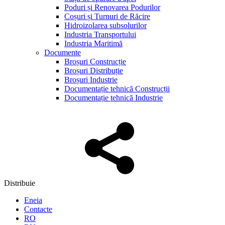
Poduri și Renovarea Podurilor
Coșuri și Turnuri de Răcire
Hidroizolarea subsolurilor
Industria Transportului
Industria Maritimă
Documente
Broșuri Construcție
Broșuri Distribuție
Broșuri Industrie
Documentație tehnică Construcții
Documentație tehnică Industrie
Distribuie
Eneia
Contacte
RO