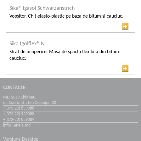
Sika® Igasol Schwarzanstrich
Coșuri și Turnuri de Răcire
Vopsitor. Chit elasto-plastic pe baza de bitum si cauciuc.
Hidroizolarea subsolurilor
Sika Igolflex® N
Industria Transportului
Strat de acoperire. Masă de şpaclu flexibilă din bitum-
cauciuc.
Industria Maritimă
CONTACTE
MD-2019 Chișinau,
or. Codru, str. Ion Creangă, 30
+(373-22) 859088
+(373-22) 929088
+(373-22) 859089
info@eneia.md
Versiune Desktop