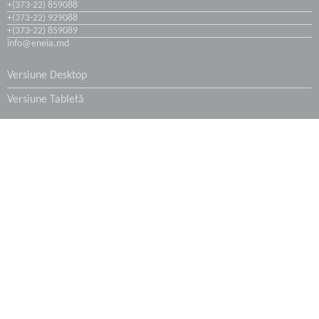
+(373-22) 859088
+(373-22) 929088
+(373-22) 859089
Coșuri și Turnuri de Răcire
info@eneia.md
Hidroizolarea subsolurilor
Versiune Desktop
Versiune Tabletă
Industria Transportului
Industria Maritimă