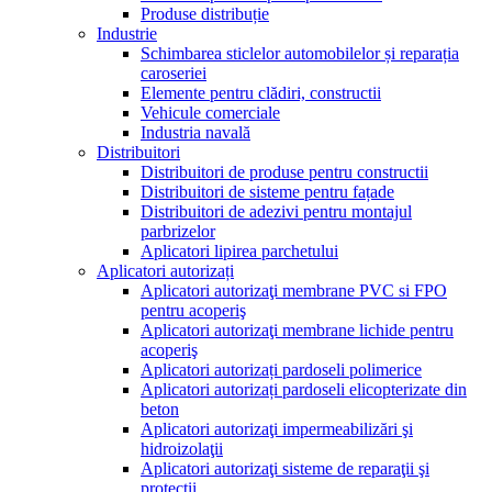
Produse distribuție
Industrie
Schimbarea sticlelor automobilelor și reparația
caroseriei
Elemente pentru clădiri, constructii
Vehicule comerciale
Industria navală
Distribuitori
Distribuitori de produse pentru constructii
Distribuitori de sisteme pentru fațade
Distribuitori de adezivi pentru montajul
parbrizelor
Aplicatori lipirea parchetului
Aplicatori autorizați
Aplicatori autorizaţi membrane PVC si FPO
pentru acoperiş
Aplicatori autorizaţi membrane lichide pentru
acoperiş
Aplicatori autorizați pardoseli polimerice
Aplicatori autorizați pardoseli elicopterizate din
beton
Aplicatori autorizaţi impermeabilizări şi
hidroizolaţii
Aplicatori autorizaţi sisteme de reparaţii şi
protecţii