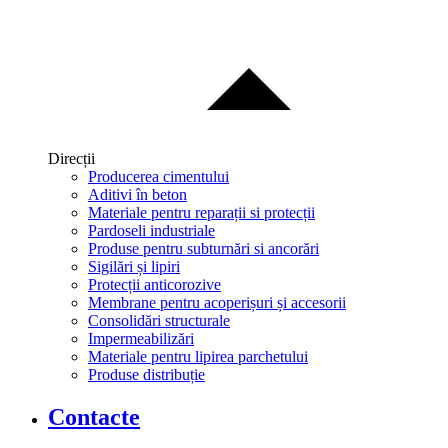
Direcții
Producerea cimentului
Aditivi în beton
Materiale pentru reparații si protecții
Pardoseli industriale
Produse pentru subturnări si ancorări
Sigilări și lipiri
Protecții anticorozive
Membrane pentru acoperișuri și accesorii
Consolidări structurale
Impermeabilizări
Materiale pentru lipirea parchetului
Produse distribuție
Contacte