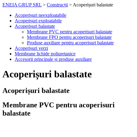
ENEIA GRUP SRL
>
Construcții
>
Acoperișuri balastate
Acoperișuri neexploatabile
Acoperișuri exploatabile
Acoperișuri balastate
Membrane PVC pentru acoperisuri balastate
Membrane FPO pentru acoperisuri balastate
Produse auxiliare pentru acoperisuri balastate
Acoperișuri verzi
Membrane lichide poliuretanice
Accesorii principale și produse auxiliare
Acoperișuri balastate
Acoperișuri balastate
Membrane PVC pentru acoperisuri
balastate