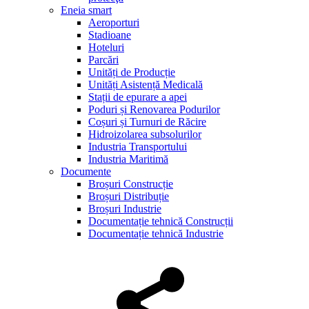
Eneia smart
Aeroporturi
Stadioane
Hoteluri
Parcări
Unități de Producție
Unități Asistență Medicală
Stații de epurare a apei
Poduri și Renovarea Podurilor
Coșuri și Turnuri de Răcire
Hidroizolarea subsolurilor
Industria Transportului
Industria Maritimă
Documente
Broșuri Construcție
Broșuri Distribuție
Broșuri Industrie
Documentație tehnică Construcții
Documentație tehnică Industrie