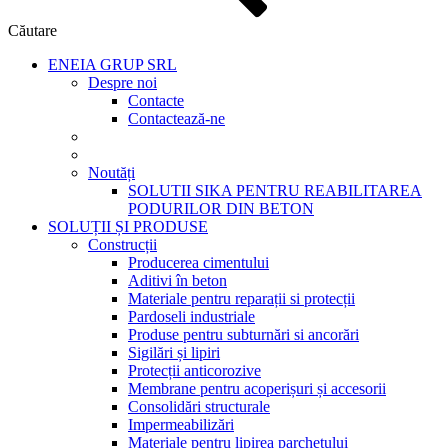
Căutare
ENEIA GRUP SRL
Despre noi
Contacte
Contactează-ne
Noutăți
SOLUTII SIKA PENTRU REABILITAREA
PODURILOR DIN BETON
SOLUȚII ȘI PRODUSE
Construcții
Producerea cimentului
Aditivi în beton
Materiale pentru reparații si protecții
Pardoseli industriale
Produse pentru subturnări si ancorări
Sigilări și lipiri
Protecții anticorozive
Membrane pentru acoperișuri și accesorii
Consolidări structurale
Impermeabilizări
Materiale pentru lipirea parchetului