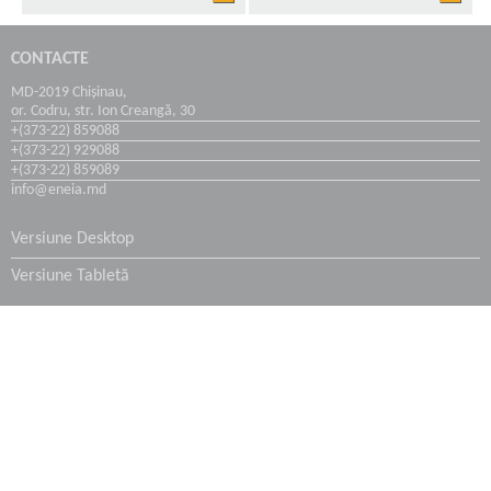
Coșuri și Turnuri de Răcire
CONTACTE
MD-2019 Chișinau,
Hidroizolarea subsolurilor
or. Codru, str. Ion Creangă, 30
+(373-22) 859088
+(373-22) 929088
Industria Transportului
+(373-22) 859089
info@eneia.md
Industria Maritimă
Versiune Desktop
Versiune Tabletă