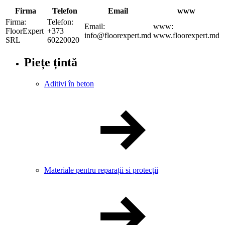
Firma
Telefon
Email
www
Firma:
Telefon:
Email:
www:
FloorExpert
+373
info@floorexpert.md
www.floorexpert.md
SRL
60220020
Piețe țintă
Aditivi în beton
Materiale pentru reparații si protecții