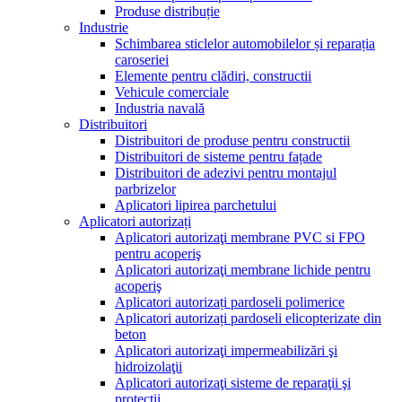
Produse distribuție
Industrie
Schimbarea sticlelor automobilelor și reparația
caroseriei
Elemente pentru clădiri, constructii
Vehicule comerciale
Industria navală
Distribuitori
Distribuitori de produse pentru constructii
Distribuitori de sisteme pentru fațade
Distribuitori de adezivi pentru montajul
parbrizelor
Aplicatori lipirea parchetului
Aplicatori autorizați
Aplicatori autorizaţi membrane PVC si FPO
pentru acoperiş
Aplicatori autorizaţi membrane lichide pentru
acoperiş
Aplicatori autorizați pardoseli polimerice
Aplicatori autorizați pardoseli elicopterizate din
beton
Aplicatori autorizaţi impermeabilizări şi
hidroizolaţii
Aplicatori autorizaţi sisteme de reparaţii şi
protecţii