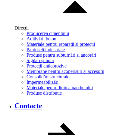
Direcții
Producerea cimentului
Aditivi în beton
Materiale pentru reparații si protecții
Pardoseli industriale
Produse pentru subturnări si ancorări
Sigilări și lipiri
Protecții anticorozive
Membrane pentru acoperișuri și accesorii
Consolidări structurale
Impermeabilizări
Materiale pentru lipirea parchetului
Produse distribuție
Contacte