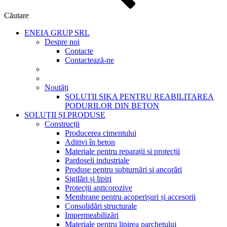
Căutare
ENEIA GRUP SRL
Despre noi
Contacte
Contactează-ne
Noutăți
SOLUTII SIKA PENTRU REABILITAREA
PODURILOR DIN BETON
SOLUȚII ȘI PRODUSE
Construcții
Producerea cimentului
Aditivi în beton
Materiale pentru reparații si protecții
Pardoseli industriale
Produse pentru subturnări si ancorări
Sigilări și lipiri
Protecții anticorozive
Membrane pentru acoperișuri și accesorii
Consolidări structurale
Impermeabilizări
Materiale pentru lipirea parchetului