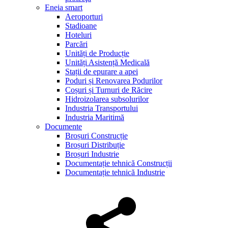
Eneia smart
Aeroporturi
Stadioane
Hoteluri
Parcări
Unități de Producție
Unități Asistență Medicală
Stații de epurare a apei
Poduri și Renovarea Podurilor
Coșuri și Turnuri de Răcire
Hidroizolarea subsolurilor
Industria Transportului
Industria Maritimă
Documente
Broșuri Construcție
Broșuri Distribuție
Broșuri Industrie
Documentație tehnică Construcții
Documentație tehnică Industrie