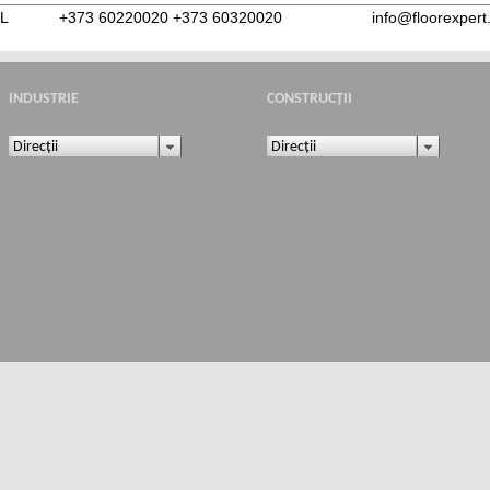
RL
+373 60220020 +373 60320020
info@floorexper
INDUSTRIE
CONSTRUCȚII
Direcții
Direcții