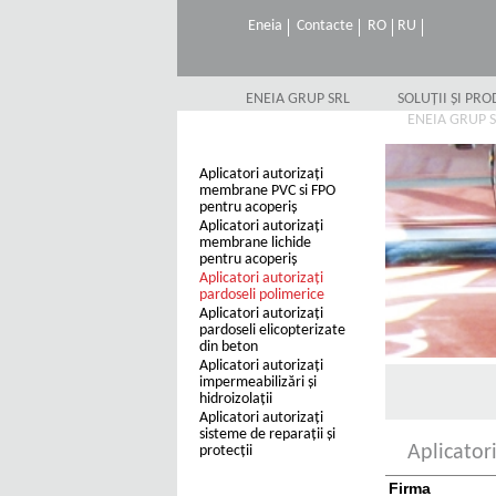
Eneia
Contacte
RO
RU
ENEIA GRUP SRL
SOLUȚII ȘI PR
ENEIA GRUP 
Aplicatori autorizaţi
membrane PVC si FPO
pentru acoperiş
Aplicatori autorizaţi
membrane lichide
pentru acoperiş
Aplicatori autorizați
pardoseli polimerice
Aplicatori autorizați
pardoseli elicopterizate
din beton
Aplicatori autorizaţi
impermeabilizări şi
hidroizolaţii
Aplicatori autorizaţi
sisteme de reparaţii şi
Aplicator
protecţii
Firma