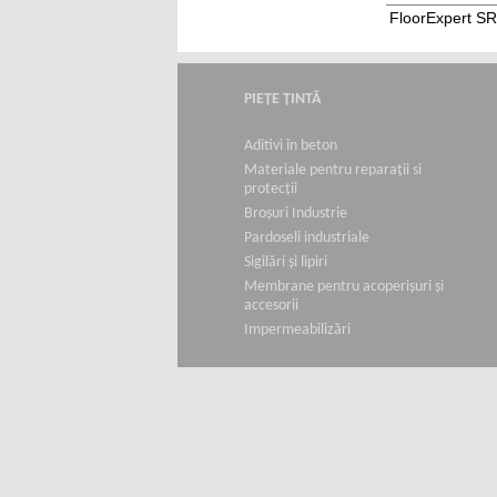
FloorExpert S
PIEȚE ȚINTĂ
Aditivi în beton
Materiale pentru reparații si
protecții
Broșuri Industrie
Pardoseli industriale
Sigilări și lipiri
Membrane pentru acoperișuri și
accesorii
Impermeabilizări