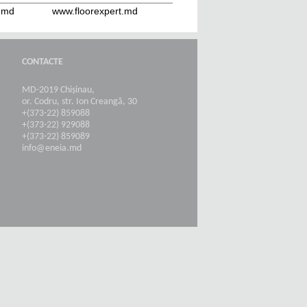
t.md
www.floorexpert.md
CONTACTE
MD-2019 Chișinau,
or. Codru, str. Ion Creangă, 30
+(373-22) 859088
+(373-22) 929088
+(373-22) 859089
info@eneia.md