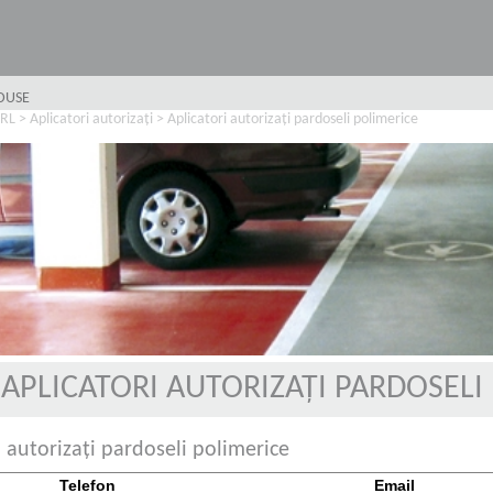
ODUSE
SRL
>
Aplicatori autorizați
>
Aplicatori autorizați pardoseli polimerice
APLICATORI AUTORIZAȚI PARDOSELI
i autorizați pardoseli polimerice
Telefon
Email