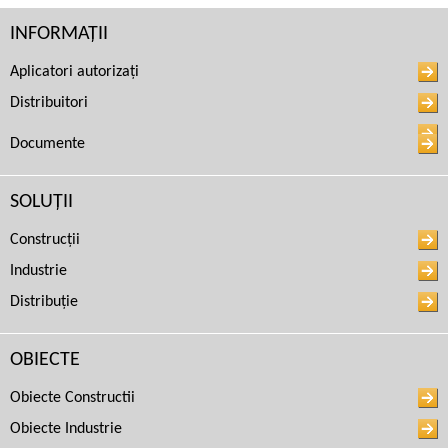
INFORMAȚII
Coșuri și Turnuri de Răcire
Aplicatori autorizați
Hidroizolarea subsolurilor
Distribuitori
Documente
Industria Transportului
SOLUȚII
Industria Maritimă
Construcții
Industrie
Distribuție
ОBIECTE
Obiecte Constructii
Obiecte Industrie