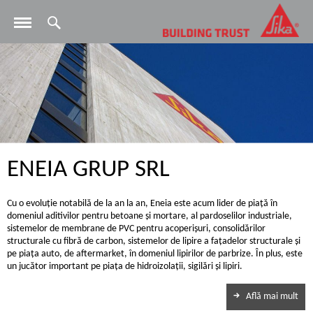
Elemente pentru clădiri, constructii
RU
Eneia smart
Pardoseli industriale
Distribuitori de sisteme pentru fațade
Aplicatori autorizaţi membrane PVC si FPO pentru
Vehicule comerciale
acoperiş
Documente
Produse pentru subturnări si ancorări
Distribuitori de adezivi pentru montajul parbrizelor
Aeroporturi
Industria navală
Aplicatori autorizaţi membrane lichide pentru
acoperiş
Sigilări și lipiri
Aplicatori lipirea parchetului
Stadioane
Broșuri Construcție
Aplicatori autorizați pardoseli polimerice
Protecții anticorozive
Hoteluri
Broșuri Distribuție
Aplicatori autorizați pardoseli elicopterizate din
ENEIA GRUP SRL
Membrane pentru acoperișuri și accesorii
Parcări
Broșuri Industrie
beton
Consolidări structurale
Unități de Producție
Documentație tehnică Construcții
Cu o evoluţie notabilă de la an la an, Eneia este acum lider de piaţă în
Aplicatori autorizaţi impermeabilizări şi hidroizolaţii
domeniul aditivilor pentru betoane şi mortare, al pardoselilor industriale,
sistemelor de membrane de PVC pentru acoperişuri, consolidărilor
Impermeabilizări
Unități Asistență Medicală
Documentație tehnică Industrie
structurale cu fibră de carbon, sistemelor de lipire a faţadelor structurale şi
Aplicatori autorizaţi sisteme de reparaţii şi protecţii
pe piaţa auto, de aftermarket, în domeniul lipirilor de parbrize. În plus, este
un jucător important pe piaţa de hidroizolaţii, sigilări şi lipiri.
Materiale pentru lipirea parchetului
Stații de epurare a apei
Află mai mult
Produse distribuție
Poduri și Renovarea Podurilor