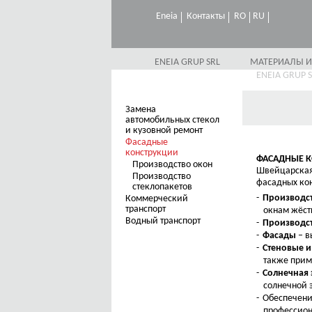
Eneia
Контакты
RO
RU
ENEIA GRUP SRL
МАТЕРИАЛЫ И
ENEIA GRUP 
Замена
автомобильных стекол
и кузовной ремонт
Фасадные
конструкции
ФАСАДНЫЕ 
Производство окон
Швейцарская 
Производство
фасадных ко
стеклопакетов
Производст
Коммерческий
транспорт
окнам жёст
Водный транспорт
Производст
Фасады
– в
Стеновые и
также прим
Солнечная 
солнечной 
Обеспечен
профессио