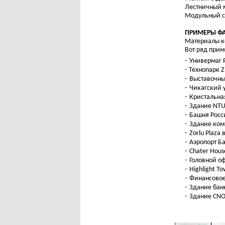
Лестничный м
Модульный сп
ПРИМЕРЫ ФА
Материалы ко
Вот ряд прим
Универмаг P
Технопарк Z
Выставочны
Чикагский 
Кристальна
Здание NTU
Башня Росс
Здание комп
Zorlu Plaza 
Аэропорт Б
Chater Hous
Головной оф
Highlight T
Финансовое
Здание банк
Здание CNO