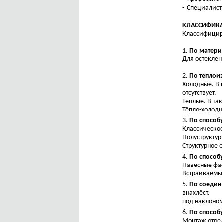
Специалист
КЛАССИФИК
Классифицир
1.
По матер
Для остеклен
2.
По тепло
Холодные. В 
отсутствует.
Тёплые. В та
Тёпло-холодн
3.
По способ
Классическое
Полуструктур
Структурное 
4.
По способ
Навесные фа
Встраиваемы
5.
По соедин
внахлёст.
под наклоно
6.
По способ
Монтаж отдел