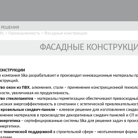
 РЕШЕНИЯ
SRL
>
Промышленность
>
Фасадные конструкции
ФАСАДНЫЕ КОНСТРУКЦ
КОНСТРУКЦИИ
компания Sika разрабатывает и производит инновационные материалы пр
нструкций.
во окон из ПВХ
, алюминия, стали – применение конструкционной технол
кости, увеличивая их продуктивность.
во стеклопакетов
– материалы герметизации обеспечивают превосходны
ысокая энергоэффективность в сочетании с эстетической привлекательность
 кровельные сэндвич-панели
– клеевое решение для изготовления сэндви
енение материалов в производстве декоративных сэндвич-панелей и СП и
энергетика
– сертифицированные системы Sika для решения задач в произ
энергетики.
ие
технической поддержкой
в строительной сфере – неотъемлемая форма
налами.