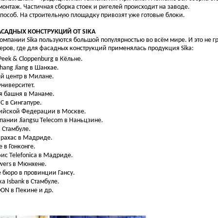
онтаж. Частичная сборка стоек и ригелей происходит на заводе.
особ. На строительную площадку привозят уже готовые блоки.
САДНЫХ КОНСТРУКЦИЙ ОТ SIKA
мпании Sika пользуются большой популярностью во всём мире. И это не г
еров, где для фасадных конструкций применялась продукция Sika:
eek & Cloppenburg в Кёльне.
hang Jiang в Шанхае.
й центр в Милане.
университет.
я башня в Манаме.
C в Сингапуре.
ийской Федерации в Москве.
ании Jiangsu Telecom в Наньцзине.
в Стамбуле.
арахас в Мадриде.
e в Гонконге.
ис Telefonica в Мадриде.
owers в Мюнхене.
 бюро в провинции Гансу.
а Isbank в Стамбуле.
ON в Пекине и др.