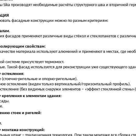
ы Sika производят необходимые расчёты структурного шва и вторичной ге
АЦИЯ
овать фасадные конструкции можно по разным критериям:
иалам
.
ия фасадов применяют различные виды стёкол и стеклопакетов с различ
изолирующим свойствам
:
качестве материала используют алюминий и применяют в местах, где необ
кой системе присутствует термомост.
ые. Такой фасад используется для реконструкции уже существующего зда
у остекления:
 (стоечно-ригельные и опорно-ригельные).
ное остекление (виден только вертикальный/горизонтальный профиль).
остекление (без видимых снаружи элементов – «эффект стеклянной стены»)
у крепления к элементам здания:
сады.
е.
ению стоек и ригелей:
м.
у монтажа конструкций:
ьных штанг – традиционная технология. При таком монтаже вся сборка сте