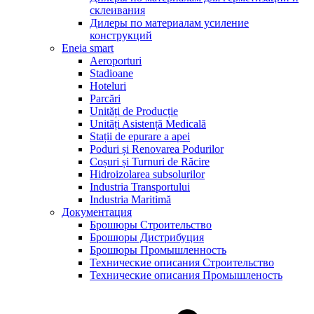
склеивания
Дилеры по материалам усиление
конструкций
Eneia smart
Aeroporturi
Stadioane
Hoteluri
Parcări
Unități de Producție
Unități Asistență Medicală
Stații de epurare a apei
Poduri și Renovarea Podurilor
Coșuri și Turnuri de Răcire
Hidroizolarea subsolurilor
Industria Transportului
Industria Maritimă
Документация
Брошюры Строительство
Брошюры Дистрибуция
Брошюры Промышленность
Технические описания Строительство
Технические описания Промышленость