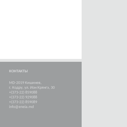
КОНТАКТЫ
MD-2019 Кишинев,
г. Кодру, ул. Ион Крянгэ, 30
+(373-22) 859088
+(373-22) 929088
+(373-22) 859089
info@eneia.md