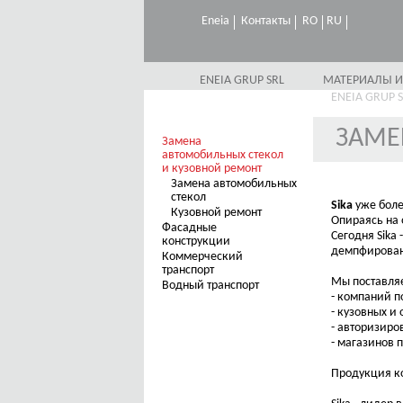
Eneia
Контакты
RO
RU
ENEIA GRUP SRL
МАТЕРИАЛЫ И
ENEIA GRUP 
ЗАМЕ
Замена
автомобильных стекол
и кузовной ремонт
Замена автомобильных
стекол
Sika
уже боле
Кузовной ремонт
Опираясь на 
Фасадные
Сегодня Sika
конструкции
демпфирован
Коммерческий
транспорт
Мы поставля
Водный транспорт
- компаний п
- кузовных и
- авторизиро
- магазинов 
Продукция ко