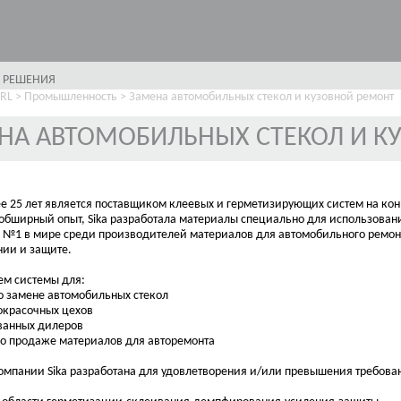
 РЕШЕНИЯ
SRL
>
Промышленность
>
Замена автомобильных стекол и кузовной ремонт
НА АВТОМОБИЛЬНЫХ СТЕКОЛ И К
е 25 лет является поставщиком клеевых и герметизирующих систем на ко
обширный опыт, Sika разработала материалы специально для использовани
 - №1 в мире среди производителей материалов для автомобильного ремон
ии и защите.
ем системы для:
о замене автомобильных стекол
 окрасочных цехов
ванных дилеров
по продаже материалов для авторемонта
мпании Sika разработана для удовлетворения и/или превышения требова