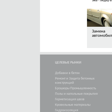
Sika - лидер
Замена
автомобил
ЦЕЛЕВЫЕ РЫНКИ
Добавки в бетон
Ремонт и Защита бетонных
конструкций
Брошюры Промышленность
Полы и напольные покрытия
Герметизация швов
Кровельные материалы
Гидроизоляция