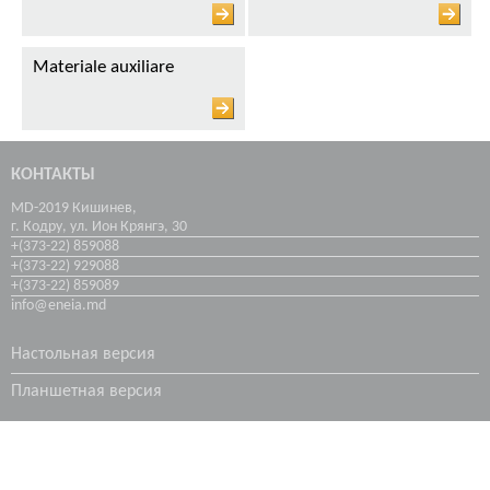
Продукты Дистрибуции
Coșuri și Turnuri de Răcire
Materiale auxiliare
Hidroizolarea subsolurilor
Industria Transportului
КОНТАКТЫ
MD-2019 Кишинев,
Industria Maritimă
г. Кодру, ул. Ион Крянгэ, 30
+(373-22) 859088
+(373-22) 929088
+(373-22) 859089
info@eneia.md
Настольная версия
Планшетная версия