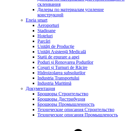
склеивания
Дилеры по материалам усиление
конструкций
Eneia smart
Aeroporturi
Stadioane
Hoteluri
Parcări
Unități de Producție
Unități Asistență Medicală
Stații de epurare a apei
Poduri și Renovarea Podurilor
Coșuri și Turnuri de Răcire
Hidroizolarea subsolurilor
Industria Transportului
Industria Maritimă
Документация
Брошюры Строительство
Брошюры Дистрибуция
Брошюры Промышленность
Технические описания Строительство
Технические описания Промышленость