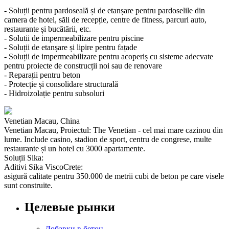
- Soluții pentru pardoseală și de etanșare pentru pardoselile din
camera de hotel, săli de recepție, centre de fitness, parcuri auto,
restaurante și bucătării, etc.
- Solutii de impermeabilizare pentru piscine
- Soluții de etanșare și lipire pentru fațade
- Soluții de impermeabilizare pentru acoperiș cu sisteme adecvate
pentru proiecte de construcții noi sau de renovare
- Reparații pentru beton
- Protecție și consolidare structurală
- Hidroizolație pentru subsoluri
Venetian Macau, China
Venetian Macau, Proiectul: The Venetian - cel mai mare cazinou din
lume. Include casino, stadion de sport, centru de congrese, multe
restaurante și un hotel cu 3000 apartamente.
Soluții Sika:
Aditivi Sika ViscoCrete:
asigură calitate pentru 350.000 de metrii cubi de beton pe care visele
sunt construite.
Целевые рынки
Добавки в бетон