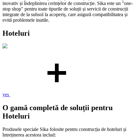
inovativ și îndeplinirea cerințelor de construcție. Sika este un "one-
stop shop" pentru toate tipurile de soluții și servicii de construcții
integrate de la subsol la acoperiș, care asigură compatibilitatea și
evită problemele inutile.
Hoteluri
yes
O gamă completă de soluții pentru
Hoteluri
Produsele speciale Sika folosite pentru construcția de hoteluri și
întreținerea acestora includ: