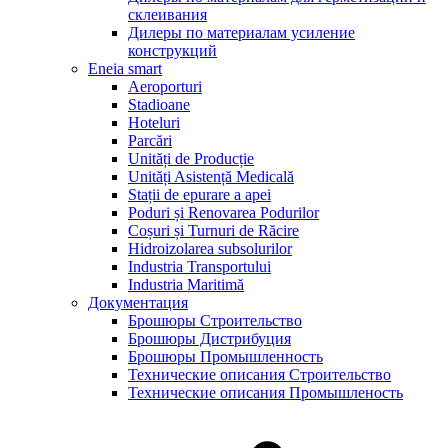
склеивания
Дилеры по материалам усиление
конструкций
Eneia smart
Aeroporturi
Stadioane
Hoteluri
Parcări
Unități de Producție
Unități Asistență Medicală
Stații de epurare a apei
Poduri și Renovarea Podurilor
Coșuri și Turnuri de Răcire
Hidroizolarea subsolurilor
Industria Transportului
Industria Maritimă
Документация
Брошюры Строительство
Брошюры Дистрибуция
Брошюры Промышленность
Технические описания Строительство
Технические описания Промышленость