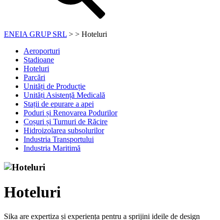
ENEIA GRUP SRL
>
>
Hoteluri
Aeroporturi
Stadioane
Hoteluri
Parcări
Unități de Producție
Unități Asistență Medicală
Stații de epurare a apei
Poduri și Renovarea Podurilor
Coșuri și Turnuri de Răcire
Hidroizolarea subsolurilor
Industria Transportului
Industria Maritimă
Hoteluri
Sika are expertiza și experiența pentru a sprijini ideile de design