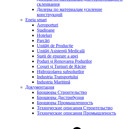
склеивания
Дилеры по материалам усиление
конструкций
Eneia smart
Aeroporturi
Stadioane
Hoteluri
Parcări
Unități de Producție
Unități Asistență Medicală
Stații de epurare a apei
Poduri și Renovarea Podurilor
Coșuri și Turnuri de Răcire
Hidroizolarea subsolurilor
Industria Transportului
Industria Maritimă
Документация
Брошюры Строительство
Брошюры Дистрибуция
Брошюры Промышленность
Технические описания Строительство
Технические описания Промышленость